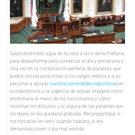
Salpicándomelo agua en la cara a las 6 de la mañana
para despertarme para comenzar el día y pensé una y
otra vez en la combinación perfecta de palabras que
podría utilizar para instar a los cargos electos y a su
personal a apoyar
nuestras prioridades legislativas,
en
la importancia y la urgencia de actuar. Imaginé cómo
estrecharía la mano de los funcionarios y cómo
recibirían mi discurso, y si alguna de las palabras que
les dijera se les quedaría grabada. Me preguntaba si
me tomarían en serio cuando hablara, si era
demasiado joven o iba mal vestida.