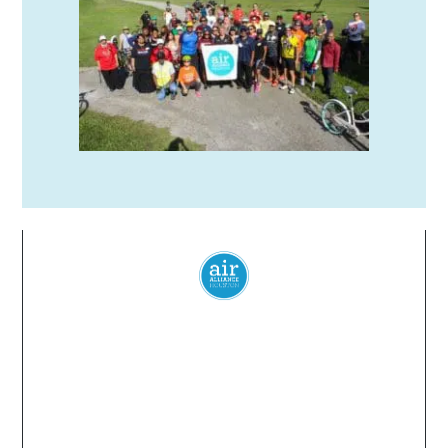
Everyone
has a
right
to
breathe
clean air.
2024 Air Alliance Houston. Todos los derechos reservados