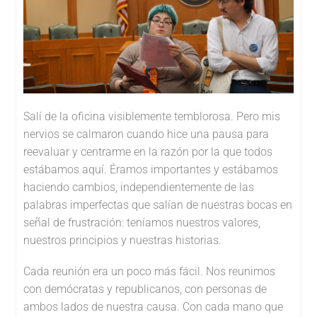
Salí de la oficina visiblemente temblorosa. Pero mis
nervios se calmaron cuando hice una pausa para
reevaluar y centrarme en la razón por la que todos
estábamos aquí. Éramos importantes y estábamos
haciendo cambios, independientemente de las
palabras imperfectas que salían de nuestras bocas en
señal de frustración: teníamos nuestros valores,
nuestros principios y nuestras historias.
Cada reunión era un poco más fácil. Nos reunimos
con demócratas y republicanos, con personas de
ambos lados de nuestra causa. Con cada mano que