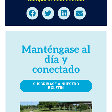
Manténgase al
día y
conectado
SUSCRÍBASE A NUESTRO
BOLETÍN