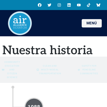
MENÚ
Nuestra historia
COMMUNITY
EDUCATION
CLEAN AND
SAFETY FOR
AND
MULTI-MODAL
FENCELINE
CITIZEN
TRANSPORTATION
COMMUNITIES
SCIENCE