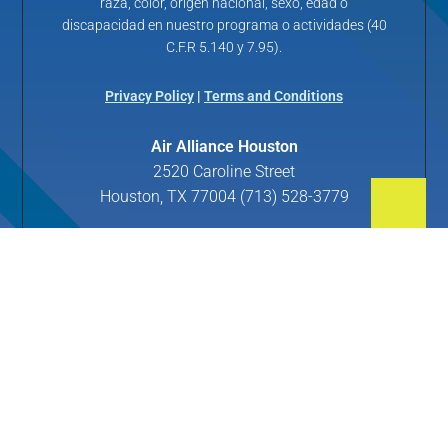
raza, color, origen nacional, sexo, edad o
discapacidad en nuestro programa o actividades (40
C.F.R 5.140 y 7.95).
Privacy Policy
|
Terms and Conditions
Air Alliance Houston
2520 Caroline Street
Houston, TX 77004 (713) 528-3779