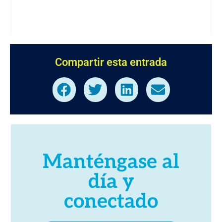
Compartir esta entrada
Manténgase al
día y
conectado