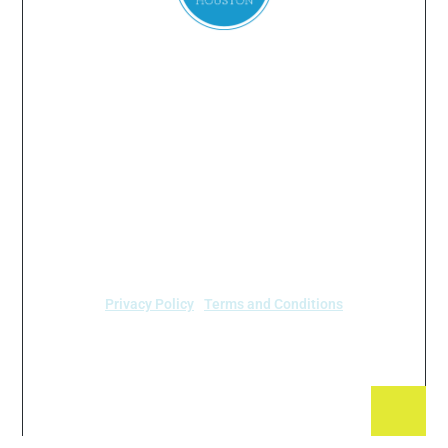
Everyone
has a
right
to
breathe
clean air.
2024 Air Alliance Houston. Todos los derechos reservados
Air Alliance Houston no discrimina por motivos de
raza, color, origen nacional, sexo, edad o
discapacidad en nuestro programa o actividades (40
C.F.R 5.140 y 7.95).
Privacy Policy
|
Terms and Conditions
Air Alliance Houston
2520 Caroline Street
Houston, TX 77004 (713) 528-3779