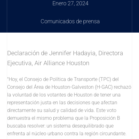
Enero 27, 2024
Comunicados de prensa
Declaración de Jennifer Hadayia, Directora
Ejecutiva, Air Alliance Houston
"Hoy, el Consejo de Política de Transporte (TPC) del
Consejo del Área de Houston-Galveston (H-GAC) rechazó
la voluntad de los votantes de Houston de tener una
representación justa en las decisiones que afectan
directamente su salud y calidad de vida. Este voto
demuestra el mismo problema que la Proposición B
buscaba resolver: un sistema desequilibrado que
enfrenta al núcleo urbano contra la región circundante.