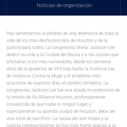
Noticias de organización
Hoy lamentamos la pérdida de una defensora de toda la
vida de los más desfavorecidos de Houston y de la
justicia para todos. La congresista Sheila Jackson-Lee
dedicó su vida a la Ciudad del Bayou y a las causas que
afectaban a los más vulnerables, desde los primeros
años de la epidemia de VIH/sida hasta la histórica Ley
de Violencia Contra la Mujer y el problema más
acuciante de nuestros días, el cambio climático. La
congresista Jackson-Lee fue una aliada incondicional de
la misión de Air Alliance Houston, profundamente
convencida de que nadie ni ningún lugar, y
especialmente su querida ciudad de Houston, debe ser
una zona de sacrificio. La causa del aire limpio y la
justicia medioambiental es hoy más fuerte gracias a la