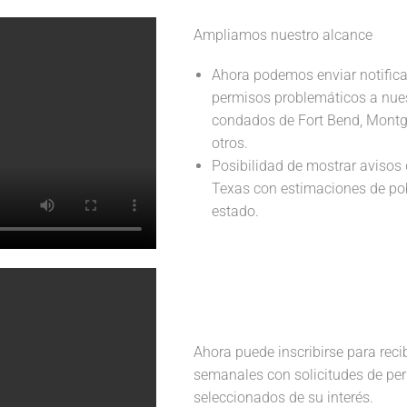
Ampliamos nuestro alcance
Ahora podemos enviar notifica
permisos problemáticos a nues
condados de Fort Bend, Montg
otros.
Posibilidad de mostrar avisos
Texas con estimaciones de pob
estado.
Ahora puede inscribirse para recib
semanales con solicitudes de pe
seleccionados de su interés.