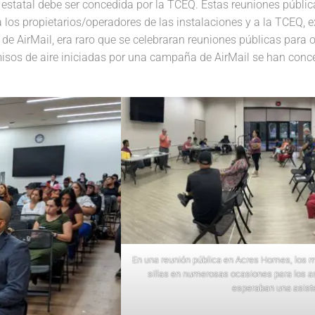
r estatal debe ser concedida por la TCEQ. Estas reuniones públi
 a los propietarios/operadores de las instalaciones y a la TCEQ,
 de AirMail, era raro que se celebraran reuniones públicas para 
misos de aire iniciadas por una campaña de AirMail se han conc
En una reunión pública en Acres Homes, los m
sillas en numerosas ocasiones para los a
esperaban una asist