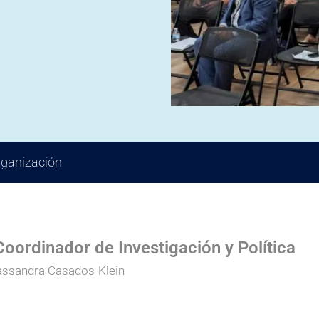
rganización
oordinador de Investigación y Política
Cassandra Casados-Klein