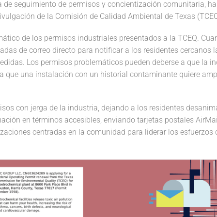
 de seguimiento de permisos y concientización comunitaria, ha 
 divulgación de la Comisión de Calidad Ambiental de Texas (TCEQ
mático de los permisos industriales presentados a la TCEQ. Cu
s de correo directo para notificar a los residentes cercanos la
didas. Los permisos problemáticos pueden deberse a que la in
 a que una instalación con un historial contaminante quiere ampl
sos con jerga de la industria, dejando a los residentes desanim
ión en términos accesibles, enviando tarjetas postales AirMail
izaciones centradas en la comunidad para liderar los esfuerzos d