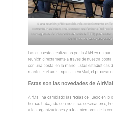
A una reunión pública celebrada recientemente en Eas
cementera asistieron numerosos residentes e incluso los
Los registros de la base de datos de la TCEQ posteriore
de 100 comentarios presentad
Las encuestas realizadas por la AAH en un par 
reunión directamente a través de nuestra postal 
con una postal en la mano. Estas estadísticas 
mantener el aire limpio, sin AirMail, el proceso
Estas son las novedades de AirMai
AirMail ha cambiado las reglas del juego en lo 
hemos trabajado con nuestros co-creadores, Ene
a las organizaciones y a los miembros de la com