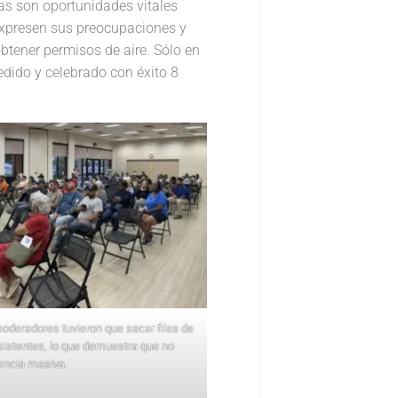
cas son oportunidades vitales
 expresen sus preocupaciones y
obtener permisos de aire. Sólo en
edido y celebrado con éxito 8
oderadores tuvieron que sacar filas de
sistentes, lo que demuestra que no
encia masiva.