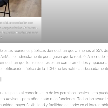
t Aldine en relación con
 cargos electos de la zona.
s a la reunión mostraban más
os.
de estas reuniones públicas demuestran que al menos el 65% de l
AirMail o indirectamente por alguien que la recibió. A menudo, l
demuestran que los residentes están comprometidos y apasionad
 de notificación pública de la TCEQ no les notifica adecuadament
l
que respecta al conocimiento de los permisos locales, pero pue
ro Advisors, para añadir aún más funciones. Todas las actualiz
unidad mayor flexibilidad y facilidad de poder en el intercambi