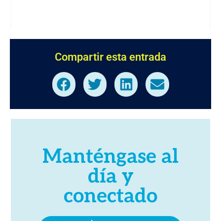
Compartir esta entrada
Manténgase al
día y
conectado