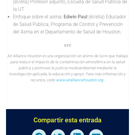
(él/ella) Profesor adjunto, Escuela de Salud Pública de
la UT
Enfoque sobre el asma:
Edwin Paul
(él/ella) Educador
de Salud Pública; Programa de Control y Prevención
del Asma en el Departamento de Salud de Houston.
###
Air Alliance Houston es una organización sin ánimo de lucro que trabaja
para reducir el impacto de la contaminación atmosférica en la salud
pública y promover la justicia medioambiental mediante la
investigación aplicada, la educación y apoyo. Para más información y
recursos, visite
www.airalliancehouston.org
.
Compartir esta entrada