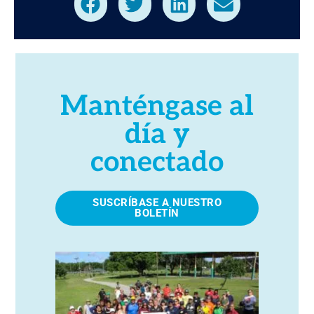
Manténgase al
día y
conectado
SUSCRÍBASE A NUESTRO
BOLETÍN