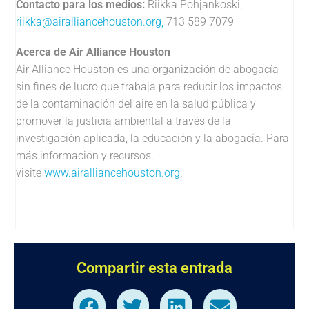
Contacto para los medios:
Riikka Pohjankoski,
riikka@airalliancehouston.org
,
713 589 7079
Acerca de Air Alliance Houston
Air Alliance Houston es una organización de abogacía
sin fines de lucro que trabaja para reducir los impactos
de la contaminación del aire en la salud pública y
promover la justicia ambiental a través de la
investigación aplicada, la educación y la abogacía. Para
más información y recursos,
visite
www.airalliancehouston.org
.
Compartir esta entrada