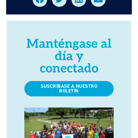
Manténgase al
día y
conectado
SUSCRÍBASE A NUESTRO
BOLETÍN