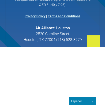
C.F.R 5.140 y 7.95).
Privacy Policy
|
Terms and Conditions
Air Alliance Houston
2520 Caroline Street
Houston, TX 77004 (713) 528-3779
Español