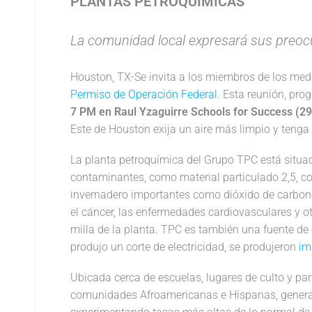
PLANTAS PETROQUÍMICAS
La comunidad local expresará sus preoc
Houston, TX-Se invita a los miembros de los medi
Permiso de Operación Federal
. Esta reunión, pr
7 PM
en Raul Yzaguirre Schools for Success (2
Este de Houston exija un aire más limpio y tenga
La planta petroquímica del Grupo TPC está situa
contaminantes, como material particulado 2,5, co
invernadero importantes como dióxido de carbono
el cáncer, las enfermedades cardiovasculares y o
milla de la planta. TPC es también una fuente d
produjo un corte de electricidad, se produjeron
im
Ubicada cerca de escuelas, lugares de culto y p
comunidades Afroamericanas e Hispanas, genera pr