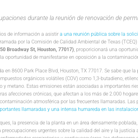
upaciones durante la reunión de renovación de perm
os de información a asistir
a una reunión pública sobre la soli
ogramada por la Comisión de Calidad Ambiental de Texas (TCEQ)
950 Broadway St, Houston, 77017)
, proporicionará una oportun
 la oportunidad de manifestarse en oposición a la contaminació
da en 8600 Park Place Blvd, Houston, TX 77017. Se sabe que la 
mpuestos orgánicos volátiles (COV) como 1,3-butadieno, etileno
 y metano. Estas emisiones están asociadas a importantes rie
tras afecciones crónicas, que afectan a los más de 2.000 hogare
e contaminación atmosférica por las frecuentes llamaradas. La
portantes llamaradas y una intensa humareda en las instalacio
arques, la presencia de la planta en un área densamente poblad
eocupaciones urgentes sobre la calidad del aire y la justicia 