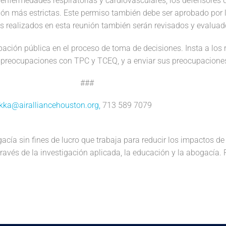
enfermedades respiratorias y cardiovasculares, los defensores
ón más estrictas. Este permiso también debe ser aprobado por 
os realizados en esta reunión también serán revisados y evaluad
ación pública en el proceso de toma de decisiones. Insta a los r
us preocupaciones con TPC y TCEQ, y a enviar sus preocupacion
###
ikka@airalliancehouston.org
,
713 589 7079
cía sin fines de lucro que trabaja para reducir los impactos de 
través de la investigación aplicada, la educación y la abogacía.