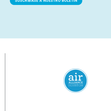
SUSCRÍBASE A NUESTRO BOLETÍN
Everyone
has a
right
to
breathe
clean 