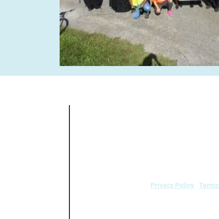
Air Alliance Houston no discrimina po
nacional, sexo, edad o discapacidad e
(40 C.F.R 5.140
Privacy Policy
|
Terms
air.
Air Alliance