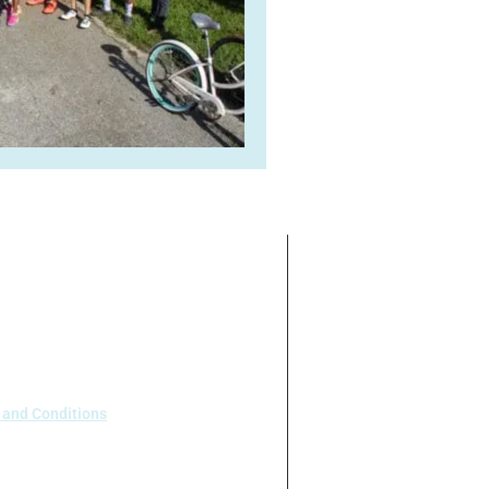
r motivos de raza, color, origen
n nuestro programa o actividades
 y 7.95).
 and Conditions
 Houston