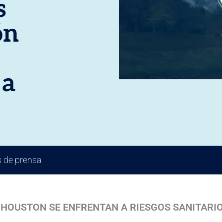
s
ón
 a
 de prensa
E HOUSTON SE ENFRENTAN A RIESGOS SANITARI