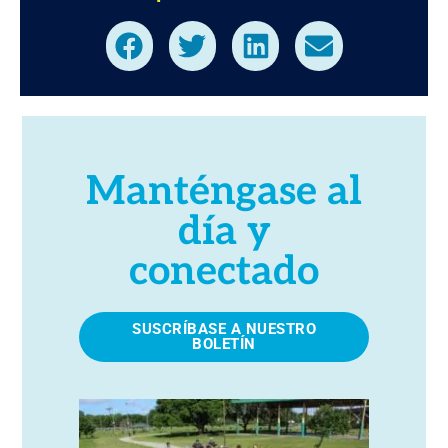
Manténgase al
día y
conectado
SUSCRÍBASE A NUESTRO
BOLETÍN