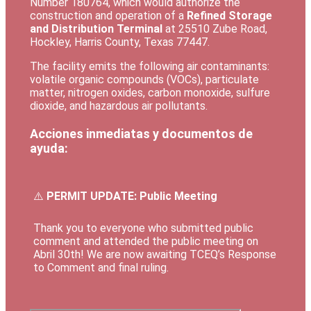
Number 180764, which would authorize the
construction and operation of a
Refined Storage
and Distribution Terminal
at 25510 Zube Road,
Hockley, Harris County, Texas 77447.
The facility emits the following air contaminants:
volatile organic compounds (VOCs), particulate
matter, nitrogen oxides, carbon monoxide, sulfure
dioxide, and hazardous air pollutants.
Acciones inmediatas y documentos de
ayuda:
⚠️
PERMIT UPDATE: Public Meeting
Thank you to everyone who submitted public
comment and attended the public meeting on
Abril 30th! We are now awaiting TCEQ’s Response
to Comment and final ruling.