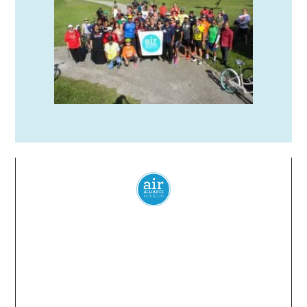
Everyone
has a
right
to
breathe
clean air.
2024 Air Alliance Houston. Todos los derechos reservados