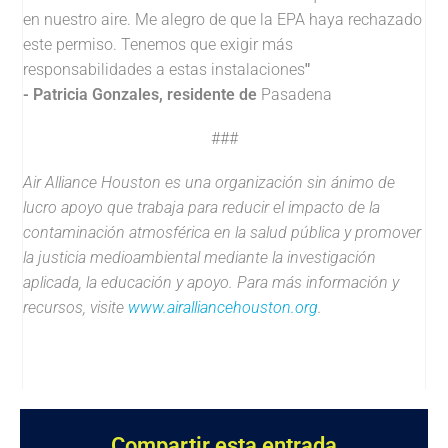
en nuestro aire. Me alegro de que la EPA haya rechazado
este permiso. Tenemos que exigir más
responsabilidades a estas instalaciones
"
- Patricia Gonzales
,
residente de
Pasadena
###
Air Alliance Houston es una organización sin ánimo de
lucro apoyo que trabaja para reducir el impacto de la
contaminación atmosférica en la salud pública y promover
la justicia medioambiental mediante la investigación
aplicada, la educación y apoyo. Para más información y
recursos, visite
www.airalliancehouston.org
.
Compartir esta entrada