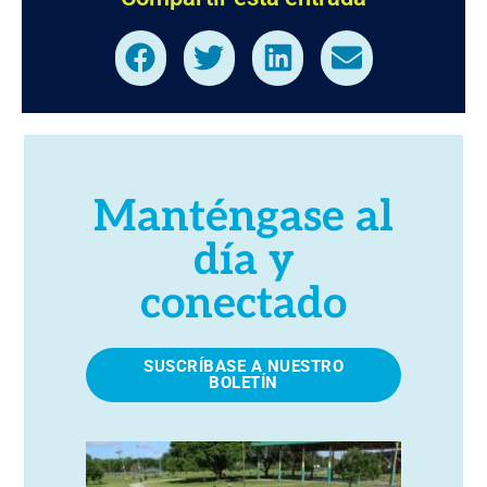
Manténgase al
día y
conectado
SUSCRÍBASE A NUESTRO
BOLETÍN