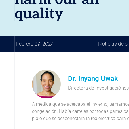
quality
Febrero 29, 2024
Noticias de o
Dr. Inyang Uwak
Directora de Investigaciónes 
A medida que se acercaba el invierno, temíamos
congelación. Había carteles por todas partes par
pidió que se desconectara la red eléctrica para e