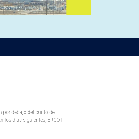
n por debajo del punto de
 En los días siguientes, ERCOT