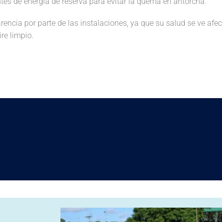
tes de energía de reserva para evitar la quema en antorcha.
ncia por parte de las instalaciones, ya que su salud se ve afe
re limpio.