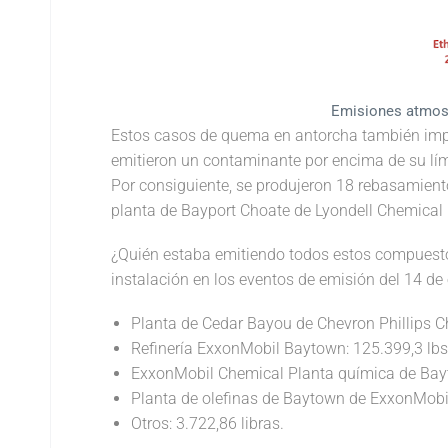
Emisiones atmosf
Estos casos de quema en antorcha también impli
emitieron un contaminante por encima de su lím
Por consiguiente, se produjeron 18 rebasamientos
planta de Bayport Choate de Lyondell Chemical l
¿Quién estaba emitiendo todos estos compuesto
instalación en los eventos de emisión del 14 de 
Planta de Cedar Bayou de Chevron Phillips C
Refinería ExxonMobil Baytown: 125.399,3 lbs
ExxonMobil Chemical Planta química de Bayt
Planta de olefinas de Baytown de ExxonMobil
Otros: 3.722,86 libras.