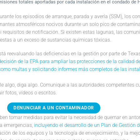
misiones totales aportadas por cada instalación en el condado de H
ante los episodios de arranque, parada y avería (SSM), los con
inantes atmosféricos nocivos durante un solo pico de contamina
 requisitos de notificación. Si existen estas lagunas, las comun
estas a un exceso de sustancias químicas tóxicas.
tá reevaluando las deficiencias en la gestión por parte de Tex
isión de la EPA para ampliar las protecciones de la calidad del 
como multas y solicitando informes más completos de las insta
le algo, diga algo. Comunique a las autoridades competentes cu
 fotos, vídeos o escritos.
DENUNCIAR A UN CONTAMINADOR
deben tomar medidas para evitar la necesidad de quemar en anto
ra emergencias,
incluyendo el desarrollo de un Plan de Gestión 
ción de los equipos y la tecnología de envejecimiento, y la mejo