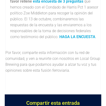
favor rellene
esta encuesta de 3 preguntas
que
hemos creado con el Condado de Harris Pct 1 asesor
político Zoe Middleton para recoger la opinión del
público. El 13 de octubre, combinaremos las
respuestas de la encuesta y las enviaremos a los
responsables de la toma de decisiones federales
como testimonio del público.
HAGA LA ENCUESTA
.
Por favor, comparte esta información con tu red de
comunidad, y ven a reunirte con nosotros en Local Group
Brewing para que podamos ayudar a alzar tu voz y tus
opiniones sobre esta fusión ferroviaria.
Compartir esta entrada