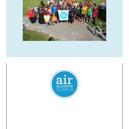
Everyone
has a
right
to
breathe
clean air.
2024 Air Alliance Houston. Todos los derechos reservados