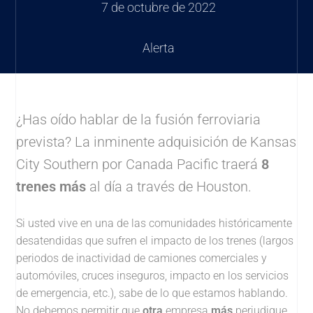
7 de octubre de 2022
Alerta
¿Has oído hablar de la fusión ferroviaria
prevista? La inminente adquisición de Kansas
City Southern por Canada Pacific traerá
8
trenes más
al día a través de Houston.
Si usted vive en una de las comunidades históricamente
desatendidas que sufren el impacto de los trenes (largos
periodos de inactividad de camiones comerciales y
automóviles, cruces inseguros, impacto en los servicios
de emergencia, etc.), sabe de lo que estamos hablando.
No debemos permitir que
otra
empresa
más
perjudique