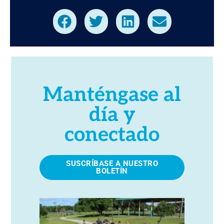
Manténgase al
día y
conectado
SUSCRÍBASE A NUESTRO
BOLETÍN