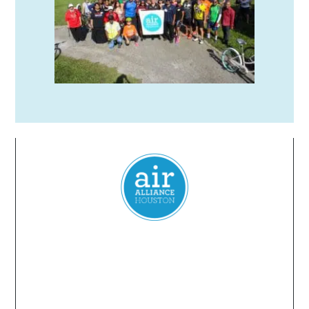
Everyone
has a
right
to
breathe
clean air.
2024 Air Alliance Houston. Todos los derechos reservados