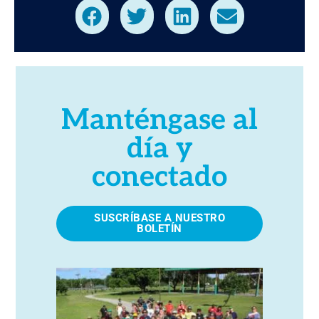
Manténgase al
día y
conectado
SUSCRÍBASE A NUESTRO
BOLETÍN