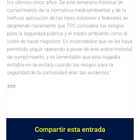
los últimos cinco años. De este temerario historial de
cumplimiento de la normativa medioambiental y de la
ineficaz aplicación de las leyes estatales y federales se
desprende claramente que TPC considera los riesgos
para la seguridad pública y el medio ambiente como el
coste de hacer negocios. Es inconcebible que se les haya
permitido seguir operando a pesar de este pobre historial
de cumplimiento, y es lamentable que esta tragedia
evitable no se evitara cuando los riesgos para la
seguridad de la comunidad eran tan evidentes."
###
Compartir esta entrada