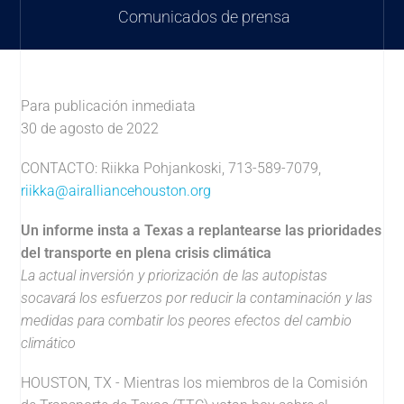
Comunicados de prensa
Para publicación inmediata
30 de agosto de 2022
CONTACTO:
Riikka Pohjankoski, 713-589-7079,
riikka@airalliancehouston.org
Un informe insta a Texas a replantearse las prioridades
del transporte en plena crisis climática
La actual inversión y priorización de las autopistas
socavará los esfuerzos por reducir la contaminación y las
medidas para combatir los peores efectos del cambio
climático
HOUSTON, TX - Mientras los miembros de la Comisión