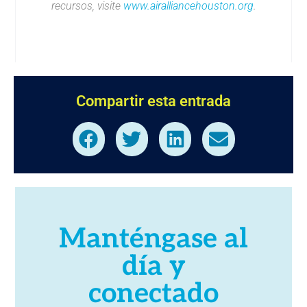
recursos, visite
www.airalliancehouston.org
.
Compartir esta entrada
Manténgase al
día y
conectado