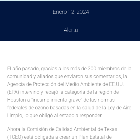
Enero 12, 2024
Alerta
El año pasado, gracias a los más de 200 miembros de la
comunidad y aliados que enviaron sus comentarios, la
Agencia de Protección del Medio Ambiente de EE.UU.
(EPA) intervino y rebajó la categoría de la región de
Houston a "incumplimiento grave" de las normas
federales de ozono basadas en la salud de la Ley de Aire
Limpio, lo que obligó al estado a responder.
Ahora la Comisión de Calidad Ambiental de Texas
(TCEQ) está obligada a crear un Plan Estatal de