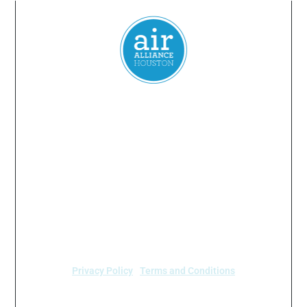
Everyone
has a
right
to
breathe
clean air.
2024 Air Alliance Houston. Todos los derechos reservados
Air Alliance Houston no discrimina por motivos de
raza, color, origen nacional, sexo, edad o
discapacidad en nuestro programa o actividades (40
C.F.R 5.140 y 7.95).
Privacy Policy
|
Terms and Conditions
Air Alliance Houston