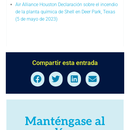
Air Alliance Houston Declaración sobre el incendio
de la planta química de Shell en Deer Park, Texas
(5 de mayo de 2023)
Compartir esta entrada
Manténgase al