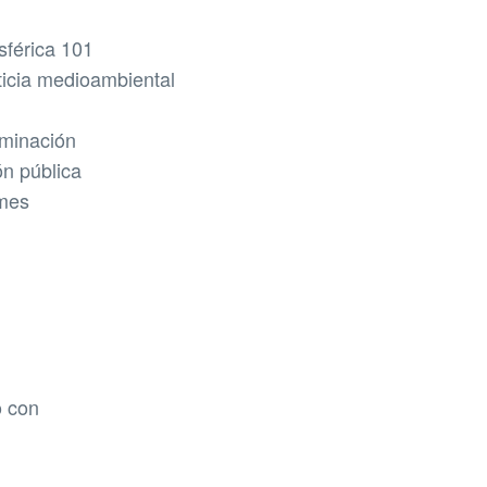
férica 101
ticia medioambiental
minación
ón pública
rmes
o con