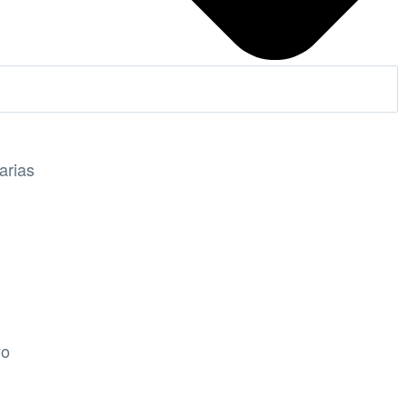
arias
yo