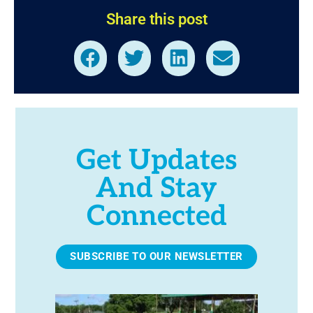
Share this post
Get Updates
And Stay
Connected
SUBSCRIBE TO OUR NEWSLETTER