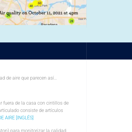
ad de aire que parecen así…
fuera de la casa con cintillos de
articulado consiste de artículos
 AIRE [INGLÉS]
ton) para monitorizar la calidad