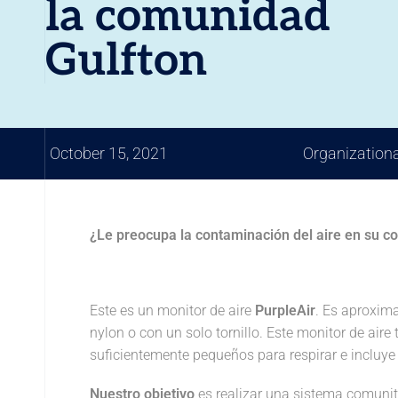
la comunidad
Gulfton
October 15, 2021
Organization
¿Le preocupa la contaminación del aire en su 
Este es un monitor de aire
PurpleAir
. Es aproxim
nylon o con un solo tornillo. Este monitor de aire
suficientemente pequeños para respirar e incluye p
Nuestro objetivo
es realizar una sistema comunit