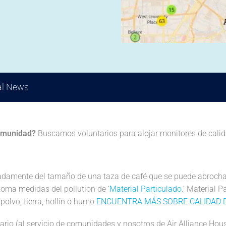
al News
comunidad?
Buscamos voluntarios para alojar monitores de calid
adamente del tamaño de una taza de café que se puede abrochar 
 toma medidas del pollution de ‘
Material Particulado
.’ Material P
olvo, tierra, hollín o humo.
ENCUENTRA MÁS SOBRE CALIDAD DE
ario (al servicio de comunidades y nosotros de Air Alliance Hous