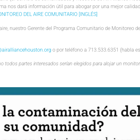
ma nos dará información útil para abogar por una mejor calidad
NITOREO DEL AIRE COMUNITARIO [INGLÉS]
aire, nuestro Gerente del Programa Comunitario de Monitoreo del 
airalliancehouston.org
o por teléfono a 713.533.6351 (habla es
no todos partes interesados serían elegidos para alojar un monitor