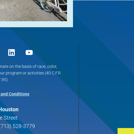
ate on the basis of race, color,
 our program or activities (40 C.F.R
.95).
 and Conditions
 Houston
e Street
(713) 528-3779