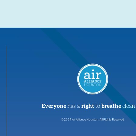
Everyone
has a
right
to
breathe
clean 
© 2024 Air Alliance Houston. All Rights Reserved